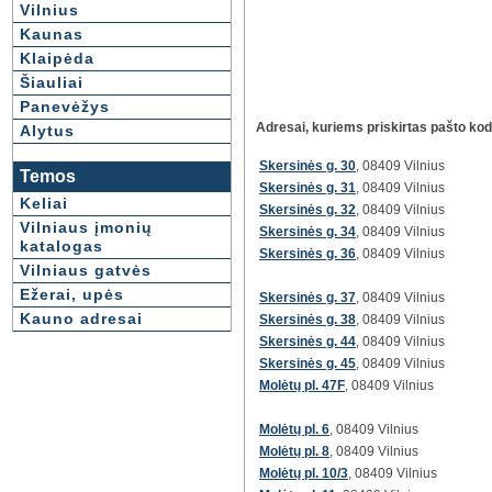
Vilnius
Kaunas
Klaipėda
Šiauliai
Panevėžys
Adresai, kuriems priskirtas pašto ko
Alytus
Skersinės g. 30
, 08409 Vilnius
Temos
Skersinės g. 31
, 08409 Vilnius
Keliai
Skersinės g. 32
, 08409 Vilnius
Vilniaus įmonių
Skersinės g. 34
, 08409 Vilnius
katalogas
Skersinės g. 36
, 08409 Vilnius
Vilniaus gatvės
Ežerai, upės
Skersinės g. 37
, 08409 Vilnius
Kauno adresai
Skersinės g. 38
, 08409 Vilnius
Skersinės g. 44
, 08409 Vilnius
Skersinės g. 45
, 08409 Vilnius
Molėtų pl. 47F
, 08409 Vilnius
Molėtų pl. 6
, 08409 Vilnius
Molėtų pl. 8
, 08409 Vilnius
Molėtų pl. 10/3
, 08409 Vilnius