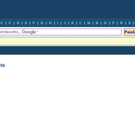
C
Č
D
E
F
G
H
I
J
K
L
M
N
O
P
R
S
ybė