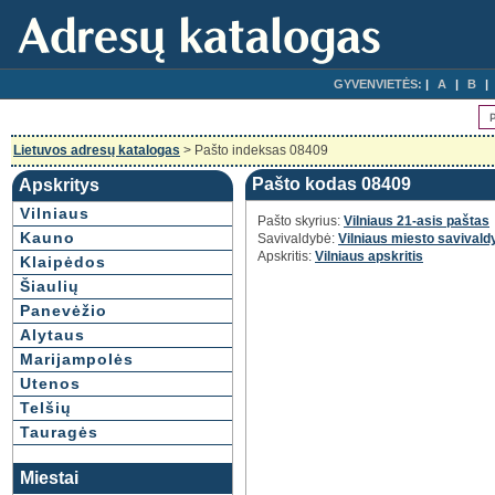
GYVENVIETĖS:
A
B
Lietuvos adresų katalogas
> Pašto indeksas 08409
Pašto kodas 08409
Apskritys
Vilniaus
Pašto skyrius:
Vilniaus 21-asis paštas
Kauno
Savivaldybė:
Vilniaus miesto savivald
Apskritis:
Vilniaus apskritis
Klaipėdos
Šiaulių
Panevėžio
Alytaus
Marijampolės
Utenos
Telšių
Tauragės
Miestai