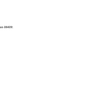
das
08409
: