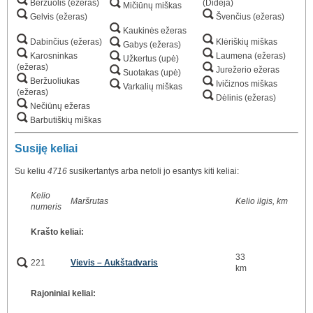
Beržuolis (ežeras)
(Didėja)
Mičiūnų miškas
Gelvis (ežeras)
Švenčius (ežeras)
Kaukinės ežeras
Dabinčius (ežeras)
Klėriškių miškas
Gabys (ežeras)
Karosninkas
Laumena (ežeras)
Užkertus (upė)
(ežeras)
Jurežerio ežeras
Suotakas (upė)
Beržuoliukas
Ivičiznos miškas
Varkalių miškas
(ežeras)
Dėlinis (ežeras)
Nečiūnų ežeras
Barbutiškių miškas
Susiję keliai
Su keliu
4716
susikertantys arba netoli jo esantys kiti keliai:
Kelio
Maršrutas
Kelio ilgis, km
numeris
Krašto keliai:
33
221
Vievis – Aukštadvaris
km
Rajoniniai keliai: