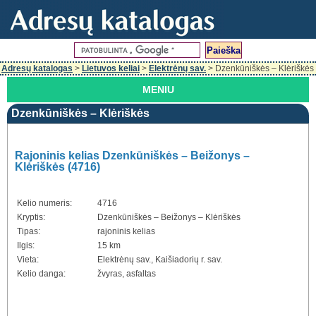
Adresų katalogas
>
Lietuvos keliai
>
Elektrėnų sav.
> Dzenkūniškės – Klėriškės
MENIU
Dzenkūniškės – Klėriškės
Rajoninis kelias Dzenkūniškės – Beižonys –
Klėriškės (4716)
Kelio numeris:
4716
Kryptis:
Dzenkūniškės – Beižonys – Klėriškės
Tipas:
rajoninis kelias
Ilgis:
15 km
Vieta:
Elektrėnų sav., Kaišiadorių r. sav.
Kelio danga:
žvyras, asfaltas