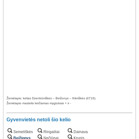
Žemėlapis: kelias Dzenkūniškės – Beižonys – Klėriškės (4716).
Žemėlapio mastelis keičiamas mygtukais + ir -
Gyvenvietės netoli šio kelio
Semeliškės
Ringailiai
Dainava
Beižionys
Nečiūnai
Krunis