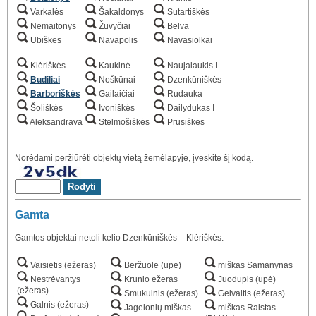
Varkalės
Šakaldonys
Sutartiškės
Nemaitonys
Žuvyčiai
Belva
Ubiškės
Navapolis
Navasiolkai
Klėriškės
Kaukinė
Naujalaukis I
Budiliai
Noškūnai
Dzenkūniškės
Barboriškės
Gailaičiai
Rudauka
Šoliškės
Ivoniškės
Dailydukas I
Aleksandrava
Stelmošiškės
Prūsiškės
Norėdami peržiūrėti objektų vietą žemėlapyje, įveskite šį kodą.
Gamta
Gamtos objektai netoli kelio Dzenkūniškės – Klėriškės:
Vaisietis (ežeras)
Beržuolė (upė)
miškas Samanynas
Nestrėvantys
Krunio ežeras
Juodupis (upė)
(ežeras)
Smukuinis (ežeras)
Gelvaitis (ežeras)
Galnis (ežeras)
Jagelonių miškas
miškas Raistas