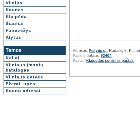
Vilnius
Kaunas
Klaipėda
Šiauliai
Panevėžys
Alytus
Temos
Adresas:
Pušyno g.
, Radailių k., Klai
Pašto indeksas:
92404
Keliai
Paštas:
Klaipėdos centrinis paštas
Vilniaus įmonių
katalogas
Vilniaus gatvės
Ežerai, upės
Kauno adresai