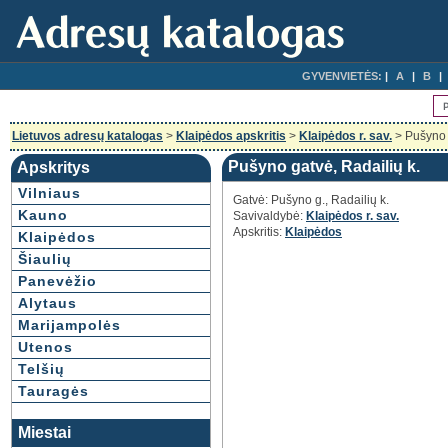
GYVENVIETĖS:
A
B
Lietuvos adresų katalogas
>
Klaipėdos apskritis
>
Klaipėdos r. sav.
> Pušyno g
Pušyno gatvė, Radailių k.
Apskritys
Vilniaus
Gatvė: Pušyno g., Radailių k.
Kauno
Savivaldybė:
Klaipėdos r. sav.
Apskritis:
Klaipėdos
Klaipėdos
Šiaulių
Panevėžio
Alytaus
Marijampolės
Utenos
Telšių
Tauragės
Miestai