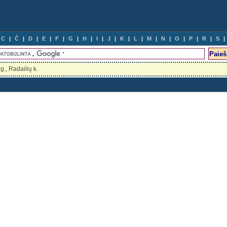
C
Č
D
E
F
G
H
I
J
K
L
M
N
O
P
R
S
., Radailių k.