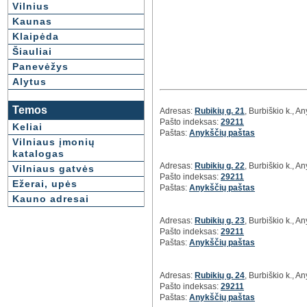
Vilnius
Kaunas
Klaipėda
Šiauliai
Panevėžys
Alytus
Temos
Adresas:
Rubikių g. 21
, Burbiškio k., A
Pašto indeksas:
29211
Keliai
Paštas:
Anykščių paštas
Vilniaus įmonių
katalogas
Adresas:
Rubikių g. 22
, Burbiškio k., A
Vilniaus gatvės
Pašto indeksas:
29211
Ežerai, upės
Paštas:
Anykščių paštas
Kauno adresai
Adresas:
Rubikių g. 23
, Burbiškio k., A
Pašto indeksas:
29211
Paštas:
Anykščių paštas
Adresas:
Rubikių g. 24
, Burbiškio k., A
Pašto indeksas:
29211
Paštas:
Anykščių paštas