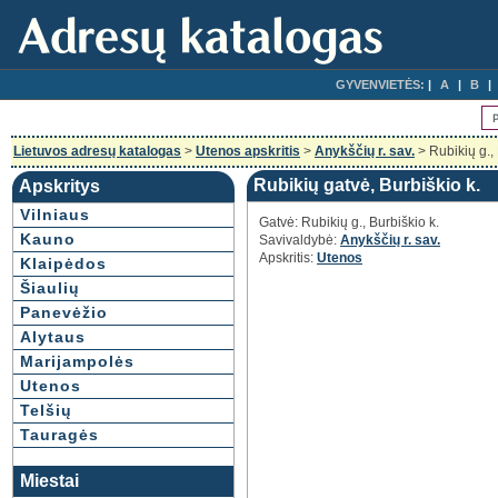
GYVENVIETĖS:
A
B
Lietuvos adresų katalogas
>
Utenos apskritis
>
Anykščių r. sav.
> Rubikių g., 
Rubikių gatvė, Burbiškio k.
Apskritys
Vilniaus
Gatvė: Rubikių g., Burbiškio k.
Kauno
Savivaldybė:
Anykščių r. sav.
Apskritis:
Utenos
Klaipėdos
Šiaulių
Panevėžio
Alytaus
Marijampolės
Utenos
Telšių
Tauragės
Miestai