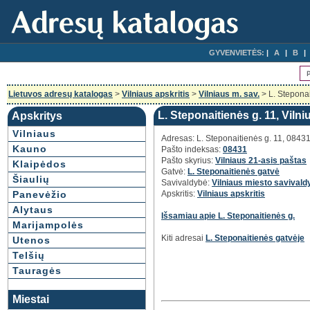
GYVENVIETĖS:
A
B
Lietuvos adresų katalogas
>
Vilniaus apskritis
>
Vilniaus m. sav.
> L. Steponai
L. Steponaitienės g. 11, Vilni
Apskritys
Vilniaus
Adresas: L. Steponaitienės g. 11, 08431
Kauno
Pašto indeksas:
08431
Pašto skyrius:
Vilniaus 21-asis paštas
Klaipėdos
Gatvė:
L. Steponaitienės gatvė
Šiaulių
Savivaldybė:
Vilniaus miesto savivald
Panevėžio
Apskritis:
Vilniaus apskritis
Alytaus
Išsamiau apie L. Steponaitienės g.
Marijampolės
Kiti adresai
L. Steponaitienės gatvėje
Utenos
Telšių
Tauragės
Miestai