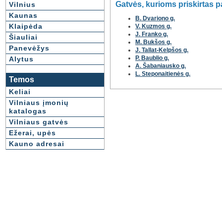
Gatvės, kurioms priskirtas 
Vilnius
Kaunas
B. Dvariono g.
Klaipėda
V. Kuzmos g.
J. Franko g.
Šiauliai
M. Bukšos g.
Panevėžys
J. Tallat-Kelpšos g.
P. Baublio g.
Alytus
A. Šabaniausko g.
L. Steponaitienės g.
Temos
Keliai
Vilniaus įmonių
katalogas
Vilniaus gatvės
Ežerai, upės
Kauno adresai