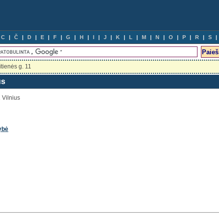
C
Č
D
E
F
G
H
I
J
K
L
M
N
O
P
R
S
tienės g. 11
us
 Vilnius
ybė