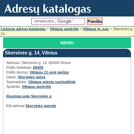
Lietuvos adresų katalogas
>
Vilniaus apskritis
>
Vilniaus m. sav.
> Skersinės g.
14
MENIU
Skersinės g. 14, Vilnius
Adresas: Skersinės g. 14, 08409 Vilnius
Pašto indeksas:
08409
Pašto skyrius:
Vilniaus 21-asis paštas
Gatvė:
Skersinės gatvė
Savivaldybė:
Vilniaus miesto savivaldybė
Apskritis:
Vilniaus apskritis
Išsamiau apie Skersinės g.
Kiti adresai
Skersinės gatvėje