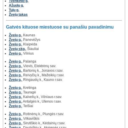
Tvenkinio g.
Ąžuolų g.
Tujų g.
Žvejų takas
Gatvės kituose miestuose su panašiu pavadinimu
Žvejų g.
, Kaunas
Žvejų g.
, Panevėžys
Žvejų g.
, Klaipėda
Žvejų skg.
, Šiauliai
Žvejų g.
, Vilnius
Žvejų g.
, Palanga
Žvejų g.
, Vievis, Elektrėnų sav.
Žvejų g.
, Bartonių k., Jonavos r.sav.
Žvejų g.
, Reivyčių k., Mažeikių r.sav.
Žvejų g.
, Ringaudų k., Kauno r.sav.
Žvejų g.
, Kretinga
Žvejų g.
, Tauragė
Žvejų g.
, Kalvelių k., Vilniaus r.sav.
Žvejų g.
, Antalgės k., Utenos r.sav.
Žvejų g.
, Telšiai
Žvejų g.
, Rotinėnų k., Plungės r.sav.
Žvejų g.
, Vilkaviškis
Žvejų g.
, Sirutiškio k., Kėdainių r.sav.
Žvejų g.
, Daubiškių k., Akmenės r.sav.