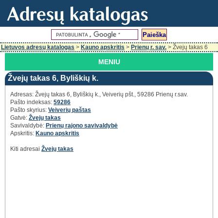
Lietuvos adresų katalogas
>
Kauno apskritis
>
Prienų r. sav.
> Žvejų takas 6
MENIU
Žvejų takas 6, Byliškių k.
Adresas: Žvejų takas 6, Byliškių k., Veiverių pšt., 59286 Prienų r.sav.
Pašto indeksas:
59286
Pašto skyrius:
Veiverių paštas
Gatvė:
Žvejų takas
Savivaldybė:
Prienų rajono savivaldybė
Apskritis:
Kauno apskritis
Kiti adresai
Žvejų takas