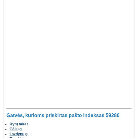
Gatvės, kurioms priskirtas pašto indeksas 59286
Rytų takas
Gėlių g.
Lazdynų g.