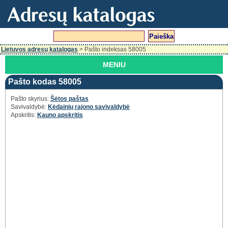
Lietuvos adresų katalogas
> Pašto indeksas 58005
MENIU
Pašto kodas 58005
Pašto skyrius:
Šėtos paštas
Savivaldybė:
Kėdainių rajono savivaldybė
Apskritis:
Kauno apskritis