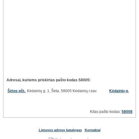
Adresai, kuriems priskirtas pašto kodas
58005
:
Šėtos pšt.
, Kėdainių g. 1, Šėta, 58005 Kėdainių r.sav.
Kėdainių g.
Kitas pašto kodas:
58008
Lietuvos adresų katalogas
Kontaktai