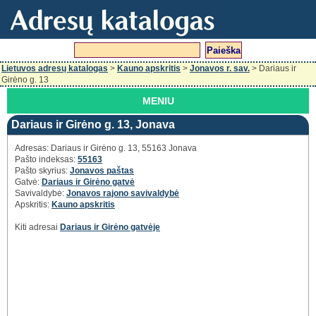
Lietuvos adresų katalogas
>
Kauno apskritis
>
Jonavos r. sav.
> Dariaus ir
Girėno g. 13
MENIU
Dariaus ir Girėno g. 13, Jonava
Adresas: Dariaus ir Girėno g. 13, 55163 Jonava
Pašto indeksas:
55163
Pašto skyrius:
Jonavos paštas
Gatvė:
Dariaus ir Girėno gatvė
Savivaldybė:
Jonavos rajono savivaldybė
Apskritis:
Kauno apskritis
Kiti adresai
Dariaus ir Girėno gatvėje