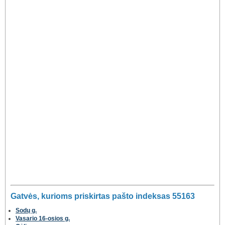
Gatvės, kurioms priskirtas pašto indeksas 55163
Sodų g.
Vasario 16-osios g.