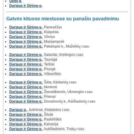
Gėlių g.
Dariaus ir Girėno g.
Gatvės kituose miestuose su panašiu pavadinimu
Dariaus ir Girėno g.
, Panevėžys
Dariaus ir Girėno g.
, Klaipėda
Dariaus ir Girėno g.
, Vilnius
Dariaus ir Girėno g.
, Marijampolė
Dariaus ir Girėno g.
, Pakalupio k., Mažeikių r.sav.
Dariaus ir Girėno g.
, Salantai, Kretingos r.sav.
Dariaus ir Girėno g.
, Tauragė
Dariaus ir Girėno g.
, Telšiai
Dariaus ir Girėno g.
, Plungė
Dariaus ir Girėno g.
, Vilkaviškis
Dariaus ir Girėno g.
, Šėta, Kėdainių r.sav.
Dariaus ir Girėno g.
, Akmenė
Dariaus ir Girėno g.
, Žemaitkiemis, Ukmergės r.sav.
Dariaus ir Girėno g.
, Prienai
Dariaus ir Girėno g.
, Dovainonių k., Kaišiadorių r.sav.
Dariaus g.
, Judrėnai, Klaipėdos r.sav.
Dariaus ir Girėno g.
, Šilutė
Dariaus ir Girėno g.
, Radviliškis
Dariaus ir Girėno g.
, Kalvarija
Dariaus ir Girėno g.
, Aukštadvaris, Trakų r.sav.