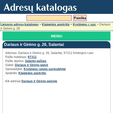
Lietuvos adresų katalogas
>
Klaipėdos apskritis
>
Kretingos r. sav.
> Dariaus
ir Girėno g. 26
MENIU
Dariaus ir Girėno g. 26, Salantai
Adresas: Dariaus ir Girėno g. 26, Salantai, 97312 Kretingos r.sav.
Pašto indeksas:
97312
Pašto skyrius:
Salantų paštas
Gatvė:
Dariaus ir Girėno gatvė
Savivaldybė:
Kretingos rajono savivaldybė
Apskritis:
Klaipėdos apskritis
Kiti adresai
Dariaus ir Girėno gatvėje