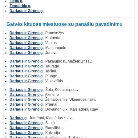
Liepų g.
Žemdirbių g.
Dariaus ir Girėno g.
Gatvės kituose miestuose su panašiu pavadinimu
Dariaus ir Girėno g.
, Panevėžys
Dariaus ir Girėno g.
, Klaipėda
Dariaus ir Girėno g.
, Vilnius
Dariaus ir Girėno g.
, Marijampolė
Dariaus ir Girėno g.
, Jonava
Dariaus ir Girėno g.
, Pakalupio k., Mažeikių r.sav.
Dariaus ir Girėno g.
, Tauragė
Dariaus ir Girėno g.
, Telšiai
Dariaus ir Girėno g.
, Plungė
Dariaus ir Girėno g.
, Vilkaviškis
Dariaus ir Girėno g.
, Šėta, Kėdainių r.sav.
Dariaus ir Girėno g.
, Akmenė
Dariaus ir Girėno g.
, Žemaitkiemis, Ukmergės r.sav.
Dariaus ir Girėno g.
, Prienai
Dariaus ir Girėno g.
, Dovainonių k., Kaišiadorių r.sav.
Dariaus g.
, Judrėnai, Klaipėdos r.sav.
Dariaus ir Girėno g.
, Šilutė
Dariaus ir Girėno g.
, Radviliškis
Dariaus ir Girėno g.
, Kalvarija
Dariaus ir Girėno g.
, Aukštadvaris, Trakų r.sav.