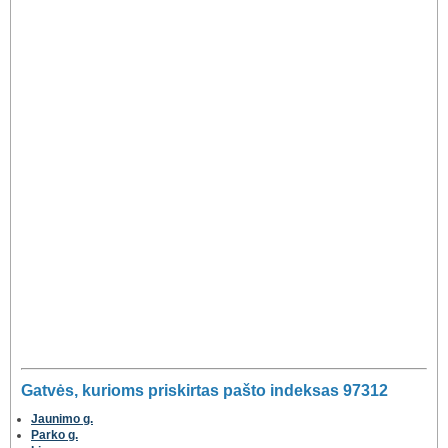
Gatvės, kurioms priskirtas pašto indeksas 97312
Jaunimo g.
Parko g.