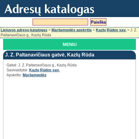
Lietuvos adresų katalogas
>
Marijampolės apskritis
>
Kazlų Rūdos sav.
> J. Z.
Paltanavičiaus g., Kazlų Rūda
MENIU
J. Z. Paltanavičiaus gatvė, Kazlų Rūda
Gatvė: J. Z. Paltanavičiaus g., Kazlų Rūda
Savivaldybė:
Kazlų Rūdos sav.
Apskritis:
Marijampolės