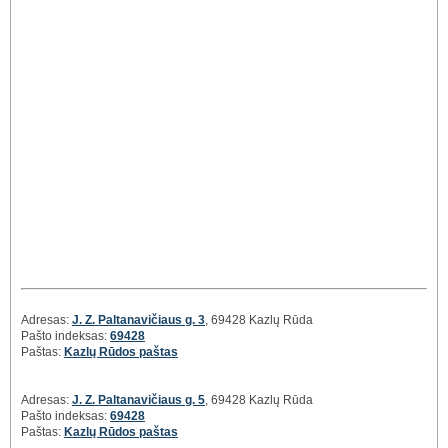
Adresas:
J. Z. Paltanavičiaus g. 3
, 69428 Kazlų Rūda
Pašto indeksas:
69428
Paštas:
Kazlų Rūdos paštas
Adresas:
J. Z. Paltanavičiaus g. 5
, 69428 Kazlų Rūda
Pašto indeksas:
69428
Paštas:
Kazlų Rūdos paštas