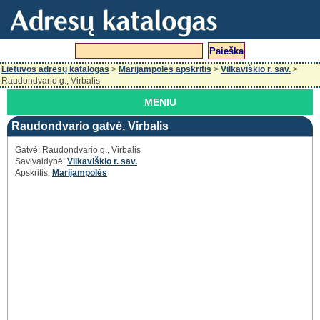
Lietuvos adresų katalogas
>
Marijampolės apskritis
>
Vilkaviškio r. sav.
>
Raudondvario g., Virbalis
MENIU
Raudondvario gatvė, Virbalis
Gatvė: Raudondvario g., Virbalis
Savivaldybė:
Vilkaviškio r. sav.
Apskritis:
Marijampolės