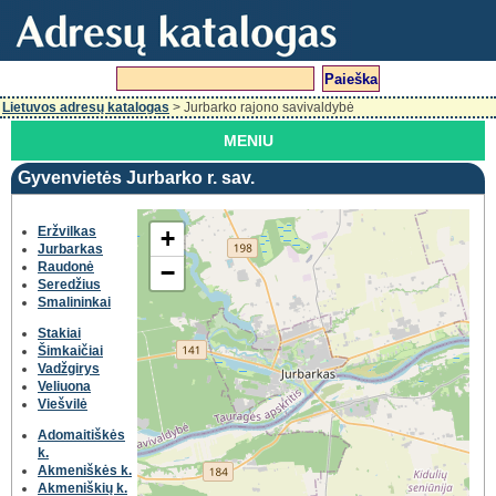
Lietuvos adresų katalogas
> Jurbarko rajono savivaldybė
MENIU
Gyvenvietės Jurbarko r. sav.
Eržvilkas
+
Jurbarkas
Raudonė
−
Seredžius
Smalininkai
Stakiai
Šimkaičiai
Vadžgirys
Veliuona
Viešvilė
Adomaitiškės
k.
Akmeniškės k.
Akmeniškių k.