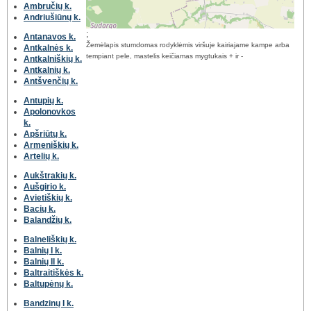
Ambručių k.
Andriušiūnų k.
;
Antanavos k.
Žemėlapis stumdomas rodyklėmis viršuje kairiajame kampe arba
Antkalnės k.
tempiant pele, mastelis keičiamas mygtukais + ir -
Antkalniškių k.
Antkalnių k.
Antšvenčių k.
Antupių k.
Apolonovkos
k.
Apšriūtų k.
Armeniškių k.
Artelių k.
Aukštrakių k.
Aušgirio k.
Avietiškių k.
Bacių k.
Balandžių k.
Balneliškių k.
Balnių I k.
Balnių II k.
Baltraitiškės k.
Baltupėnų k.
Bandzinų I k.