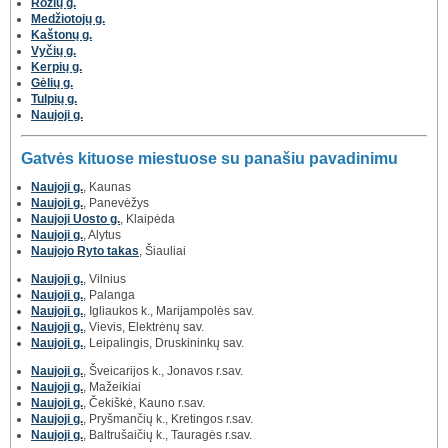
Rožių g.
Medžiotojų g.
Kaštonų g.
Vyčių g.
Kerpių g.
Gėlių g.
Tulpių g.
Naujoji g.
Gatvės kituose miestuose su panašiu pavadinimu
Naujoji g.
, Kaunas
Naujoji g.
, Panevėžys
Naujoji Uosto g.
, Klaipėda
Naujoji g.
, Alytus
Naujojo Ryto takas
, Šiauliai
Naujoji g.
, Vilnius
Naujoji g.
, Palanga
Naujoji g.
, Igliaukos k., Marijampolės sav.
Naujoji g.
, Vievis, Elektrėnų sav.
Naujoji g.
, Leipalingis, Druskininkų sav.
Naujoji g.
, Šveicarijos k., Jonavos r.sav.
Naujoji g.
, Mažeikiai
Naujoji g.
, Čekiškė, Kauno r.sav.
Naujoji g.
, Pryšmančių k., Kretingos r.sav.
Naujoji g.
, Baltrušaičių k., Tauragės r.sav.