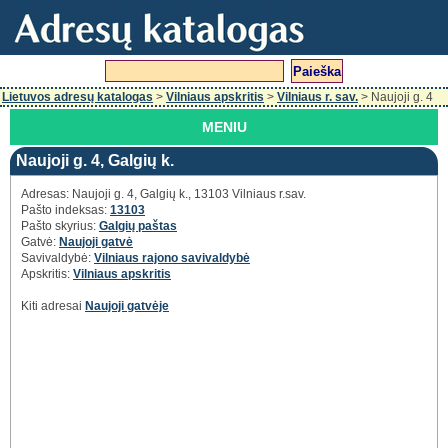
Lietuvos adresų katalogas
>
Vilniaus apskritis
>
Vilniaus r. sav.
> Naujoji g. 4
MENIU
Naujoji g. 4, Galgių k.
Adresas: Naujoji g. 4, Galgių k., 13103 Vilniaus r.sav.
Pašto indeksas:
13103
Pašto skyrius:
Galgių paštas
Gatvė:
Naujoji gatvė
Savivaldybė:
Vilniaus rajono savivaldybė
Apskritis:
Vilniaus apskritis
Kiti adresai
Naujoji gatvėje