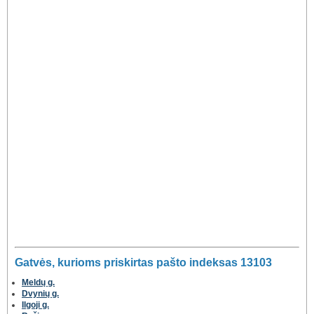
Gatvės, kurioms priskirtas pašto indeksas 13103
Meldų g.
Dvynių g.
Ilgoji g.