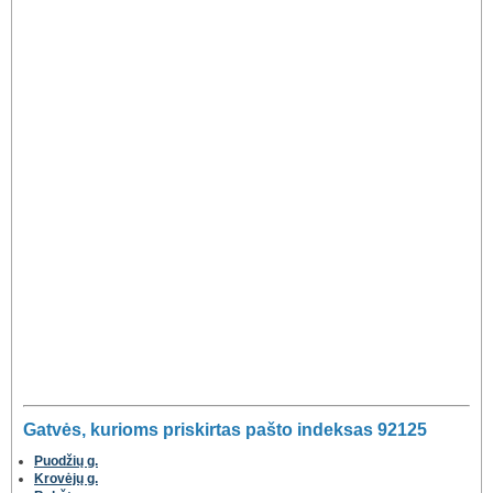
Gatvės, kurioms priskirtas pašto indeksas 92125
Puodžių g.
Krovėjų g.