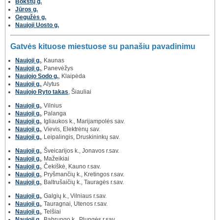
Bokštų g.
Jūros g.
Gegužės g.
Naujoji Uosto g.
Gatvės kituose miestuose su panašiu pavadinimu
Naujoji g.
, Kaunas
Naujoji g.
, Panevėžys
Naujojo Sodo g.
, Klaipėda
Naujoji g.
, Alytus
Naujojo Ryto takas
, Šiauliai
Naujoji g.
, Vilnius
Naujoji g.
, Palanga
Naujoji g.
, Igliaukos k., Marijampolės sav.
Naujoji g.
, Vievis, Elektrėnų sav.
Naujoji g.
, Leipalingis, Druskininkų sav.
Naujoji g.
, Šveicarijos k., Jonavos r.sav.
Naujoji g.
, Mažeikiai
Naujoji g.
, Čekiškė, Kauno r.sav.
Naujoji g.
, Pryšmančių k., Kretingos r.sav.
Naujoji g.
, Baltrušaičių k., Tauragės r.sav.
Naujoji g.
, Galgių k., Vilniaus r.sav.
Naujoji g.
, Tauragnai, Utenos r.sav.
Naujoji g.
, Telšiai
Naujoji g.
, Babrungo k., Plungės r.sav.