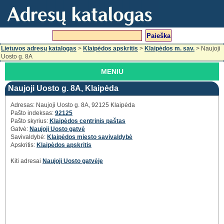
Lietuvos adresų katalogas
>
Klaipėdos apskritis
>
Klaipėdos m. sav.
> Naujoji
Uosto g. 8A
MENIU
Naujoji Uosto g. 8A, Klaipėda
Adresas: Naujoji Uosto g. 8A, 92125 Klaipėda
Pašto indeksas:
92125
Pašto skyrius:
Klaipėdos centrinis paštas
Gatvė:
Naujoji Uosto gatvė
Savivaldybė:
Klaipėdos miesto savivaldybė
Apskritis:
Klaipėdos apskritis
Kiti adresai
Naujoji Uosto gatvėje