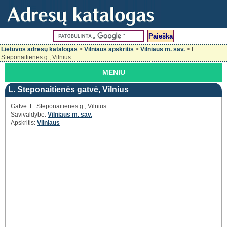
Lietuvos adresų katalogas
>
Vilniaus apskritis
>
Vilniaus m. sav.
> L.
Steponaitienės g., Vilnius
MENIU
L. Steponaitienės gatvė, Vilnius
Gatvė: L. Steponaitienės g., Vilnius
Savivaldybė:
Vilniaus m. sav.
Apskritis:
Vilniaus